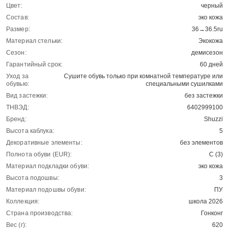
Цвет:
черный
Состав:
эко кожа
Размер:
36→36.5ru
Материал стельки:
Экокожа
Сезон:
демисезон
Гарантийный срок:
60 дней
Уход за
Сушите обувь только при комнатной температуре или
обувью:
специальными сушилками
Вид застежки:
без застежки
ТНВЭД:
6402999100
Бренд:
Shuzzi
Высота каблука:
5
Декоративные элементы:
без элементов
Полнота обуви (EUR):
С (3)
Материал подкладки обуви:
эко кожа
Высота подошвы:
3
Материал подошвы обуви:
ПУ
Коллекция:
школа 2026
Страна производства:
Гонконг
Вес (г):
620