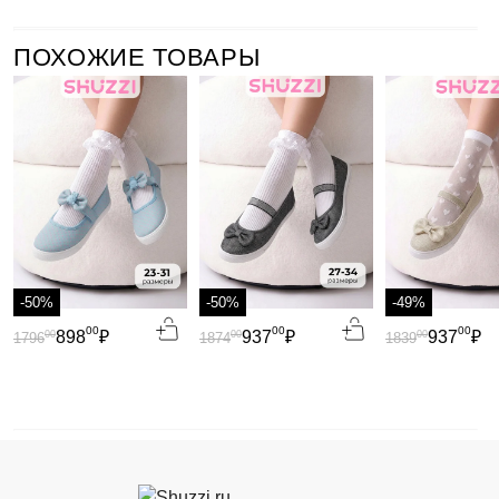
ПОХОЖИЕ ТОВАРЫ
-50%
-50%
-49%
00
00
00
898
₽
937
₽
937
₽
00
00
00
1796
1874
1839