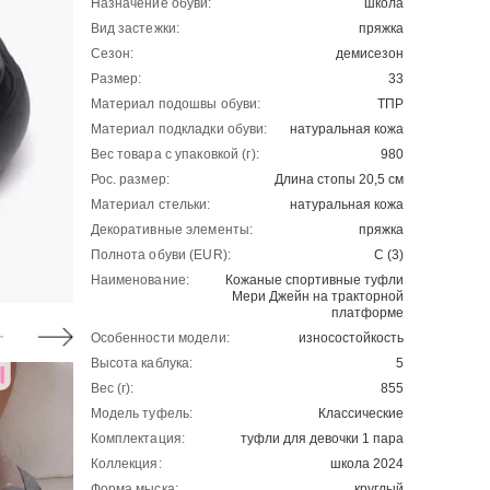
Назначение обуви:
школа
Вид застежки:
пряжка
Сезон:
демисезон
Размер:
33
Материал подошвы обуви:
ТПР
Материал подкладки обуви:
натуральная кожа
Вес товара с упаковкой (г):
980
Рос. размер:
Длина стопы 20,5 см
Материал стельки:
натуральная кожа
Декоративные элементы:
пряжка
Полнота обуви (EUR):
С (3)
Наименование:
Кожаные спортивные туфли
Мери Джейн на тракторной
платформе
Особенности модели:
износостойкость
Высота каблука:
5
Вес (г):
855
Модель туфель:
Классические
Комплектация:
туфли для девочки 1 пара
Коллекция:
школа 2024
Форма мыска:
круглый