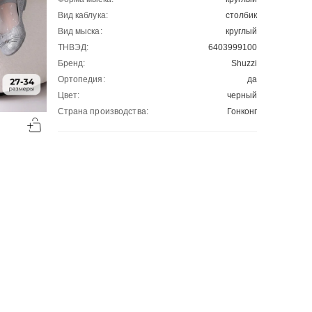
Вид каблука:
столбик
Вид мыска:
круглый
ТНВЭД:
6403999100
Бренд:
Shuzzi
Ортопедия:
да
Цвет:
черный
-50%
-50%
Страна производства:
Гонконг
00
00
1018
₽
1104
₽
00
00
2036
2208