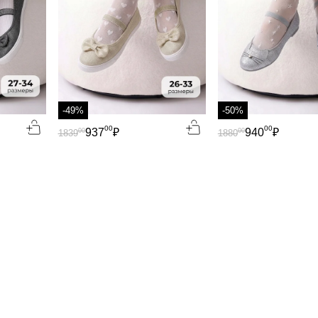
-49%
-50%
00
00
937
₽
940
₽
00
00
1839
1880