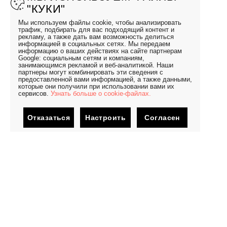
"КУКИ"
Мы используем файлы cookie, чтобы анализировать
трафик, подбирать для вас подходящий контент и
рекламу, а также дать вам возможность делиться
информацией в социальных сетях. Мы передаем
информацию о ваших действиях на сайте партнерам
Google: социальным сетям и компаниям,
занимающимся рекламой и веб-аналитикой. Наши
партнеры могут комбинировать эти сведения с
предоставленной вами информацией, а также данными,
которые они получили при использовании вами их
сервисов.
Узнать больше о cookie-файлах.
Отказаться
Настроить
Согласен