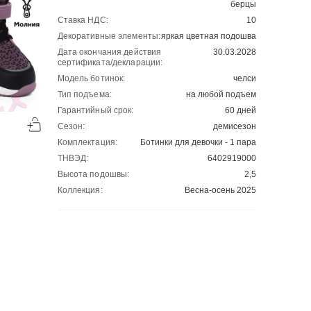
берцы
Ставка НДС:
10
Декоративные элементы:
яркая цветная подошва
Дата окончания действия
30.03.2028
сертификата/декларации:
Модель ботинок:
челси
Тип подъема:
на любой подъем
-60%
-50%
Гарантийный срок:
60 дней
00
00
Сезон:
демисезон
1194
₽
1212
₽
00
00
2985
2424
Комплектация:
Ботинки для девочки - 1 пара
ТНВЭД:
6402919000
Высота подошвы:
2,5
Коллекция:
Весна-осень 2025