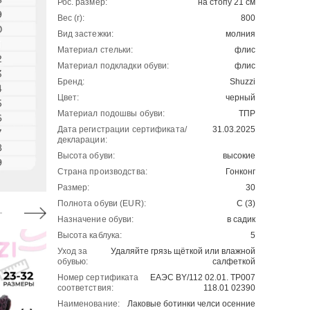
Рос. размер:
на стопу 21 см
Вес (г):
800
Вид застежки:
молния
Материал стельки:
флис
Материал подкладки обуви:
флис
Бренд:
Shuzzi
Цвет:
черный
Материал подошвы обуви:
ТПР
Дата регистрации сертификата/
31.03.2025
декларации:
Высота обуви:
высокие
Страна производства:
Гонконг
Размер:
30
Полнота обуви (EUR):
С (3)
Назначение обуви:
в садик
Высота каблука:
5
Уход за
Удаляйте грязь щёткой или влажной
обувью:
салфеткой
Номер сертификата
ЕАЭС BY/112 02.01. ТР007
соответствия:
118.01 02390
Наименование:
Лаковые ботинки челси осенние