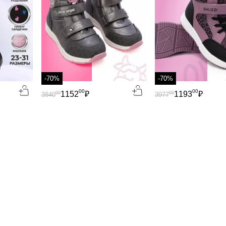
-70%
-70%
00
00
1152
₽
1193
₽
00
00
3840
3977