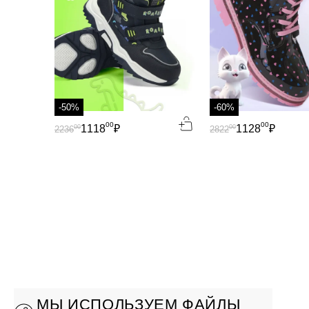
-50%
-60%
00
00
1118
₽
1128
₽
00
00
2236
2822
МЫ ИСПОЛЬЗУЕМ ФАЙЛЫ