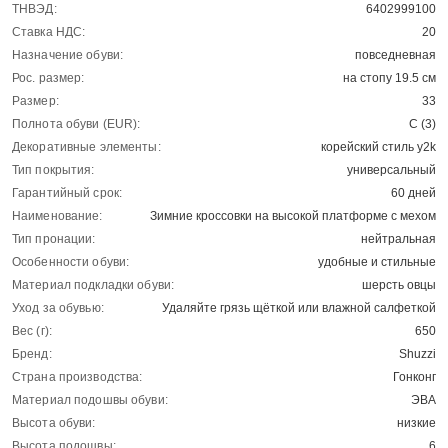
ТНВЭД:
6402999100
Ставка НДС:
20
Назначение обуви:
повседневная
Рос. размер:
на стопу 19.5 см
Размер:
33
Полнота обуви (EUR):
С (3)
Декоративные элементы:
корейский стиль y2k
Тип покрытия:
универсальный
Гарантийный срок:
60 дней
Наименование:
Зимние кроссовки на высокой платформе с мехом
Тип пронации:
нейтральная
Особенности обуви:
удобные и стильные
Материал подкладки обуви:
шерсть овцы
Уход за обувью:
Удаляйте грязь щёткой или влажной салфеткой
Вес (г):
650
Бренд:
Shuzzi
Страна производства:
Гонконг
Материал подошвы обуви:
ЭВА
Высота обуви:
низкие
Высота подошвы:
6