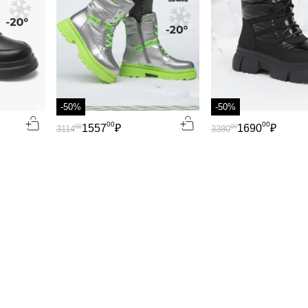
-50%
-50%
00
00
1557
₽
1690
₽
00
00
3114
3380