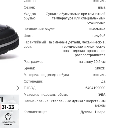
Состав:
текстиль
Сезон:
зима
Уход за
Сушите обувь только при комнатной
обувью:
температуре или специальными
сушилками
Назначение обуви:
школьные
Цвет:
голубой
Гарантийный
На сменные детали, механические,
срок:
термические и химические
повреждения гарантия не
распространяется
Рос. размер:
на стопу 19.5 см
Бренд:
Shuzzi
Материал подкладки обуви:
текстиль
Ортопедия:
да
ТНВЭД:
6404199000
Материал подошвы обуви:
ЭВА
Наименование:
Утепленные дутики с шерстяным
мехом
Комплектация:
Дутики - 1 пара