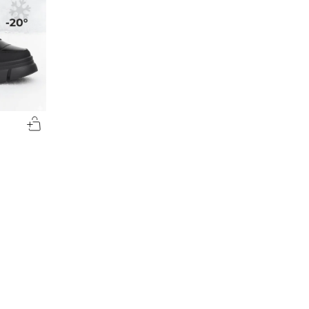
-50%
-50%
00
00
1690
₽
1715
₽
00
00
3380
3430