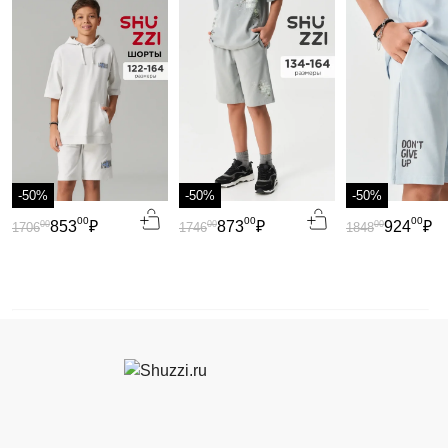
-50%
-50%
-50%
00
00
00
853
₽
873
₽
924
₽
00
00
00
1706
1746
1848