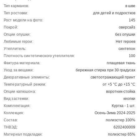
Тип карманов:
в шве
Тип ростовки:
для детей и подростков
Рост модели на фото:
145
Покрой:
оверсайз
Опции опушки:
без опушки
Любимые герои:
Нет героев
Утеплитель:
синтепон
Плотность синтетического утеплителя:
100
Фактура материала:
плащевая ткань
Уход за вещами:
бережная стирка при 30 градусах
Декоративные элементы:
светоотражающий принт
Температурный режим:
от +5 °C до +15 °C
Опции капюшона:
воротник-стойка
Вид застежки:
кнопки
Комплектация:
Куртка - 1 шт.
Коллекция:
Осень-Зима 2024-2025
Состав:
полиэстер 100%
ТНВЭД:
6202400009
Материал подкладки:
полиэстер 65%