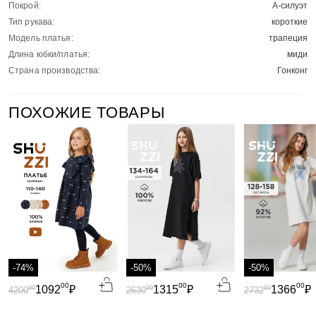
Покрой:
А-силуэт
Тип рукава:
короткие
Модель платья:
трапеция
Длина юбки/платья:
миди
Страна производства:
Гонконг
ПОХОЖИЕ ТОВАРЫ
-74%
-50%
-50%
00
00
00
1092
₽
1315
₽
1366
₽
00
00
00
4200
2630
2732