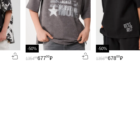
-50%
-50%
00
00
677
₽
678
₽
00
00
1354
1356