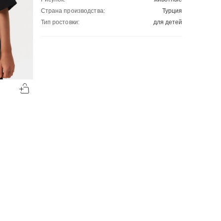
Страна производства:
Турция
Тип ростовки:
для детей
-50%
-50%
00
00
683
₽
714
₽
00
00
1366
1428