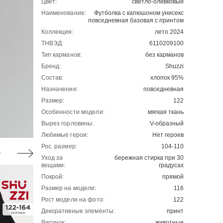
Цвет:
светло-оливковый
Наименование:
Футболка с капюшоном унисекс
повседневная базовая c принтом
Коллекция:
лето 2024
ТНВЭД:
6110209100
Тип карманов:
без карманов
Бренд:
Shuzzi
Состав:
хлопок 95%
Назначение:
повседневная
Размер:
122
Особенности модели:
мягкая ткань
Вырез горловины:
V-образный
Любимые герои:
Нет героев
Рос. размер:
104-110
Уход за
бережная стирка при 30
вещами:
градусах
Покрой:
прямой
Размер на модели:
116
Рост модели на фото:
122
Декоративные элементы:
принт
Рисунок:
животные