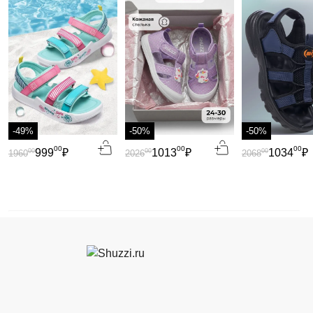
-49%
-50%
-50%
00
00
00
999
₽
1013
₽
1034
₽
00
00
00
1960
2026
2068