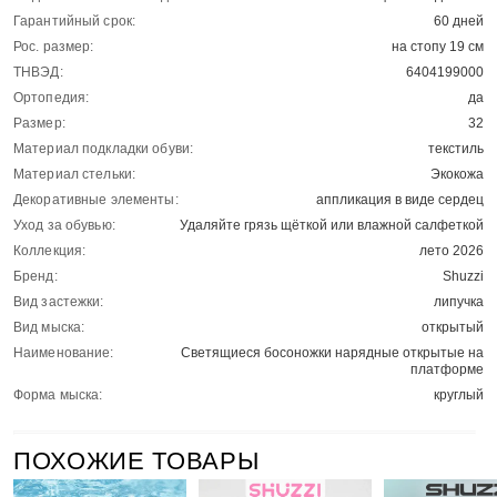
Гарантийный срок:
60 дней
Рос. размер:
на стопу 19 см
ТНВЭД:
6404199000
Ортопедия:
да
Размер:
32
Материал подкладки обуви:
текстиль
Материал стельки:
Экокожа
Декоративные элементы:
аппликация в виде сердец
Уход за обувью:
Удаляйте грязь щёткой или влажной салфеткой
Коллекция:
лето 2026
Бренд:
Shuzzi
Вид застежки:
липучка
Вид мыска:
открытый
Наименование:
Светящиеся босоножки нарядные открытые на
платформе
Форма мыска:
круглый
ПОХОЖИЕ ТОВАРЫ