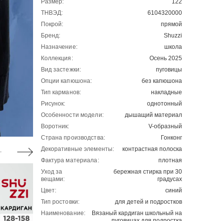
Размер:
122
ТНВЭД:
6104320000
Покрой:
прямой
Бренд:
Shuzzi
Назначение:
школа
Коллекция:
Осень 2025
Вид застежки:
пуговицы
Опции капюшона:
без капюшона
Тип карманов:
накладные
Рисунок:
однотонный
Особенности модели:
дышащий материал
Воротник:
V-образный
Страна производства:
Гонконг
Декоративные элементы:
контрастная полоска
Фактура материала:
плотная
Уход за
бережная стирка при 30
вещами:
градусах
Цвет:
синий
Тип ростовки:
для детей и подростков
Наименование:
Вязаный кардиган школьный на
пуговицах для подростка