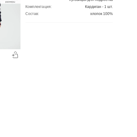
Комплектация:
Кардиган - 1 шт.
Состав:
хлопок 100%
-48%
-48%
00
00
2698
₽
2698
₽
00
00
5190
5190