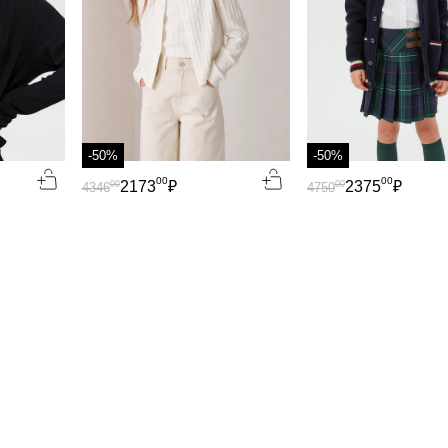
-50%
-50%
00
00
2173
₽
2375
₽
00
00
4346
4750