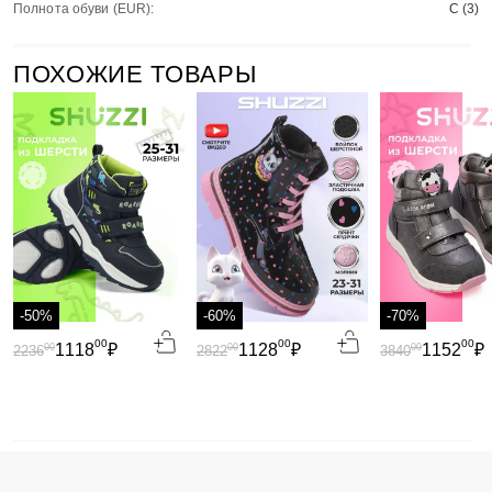
Полнота обуви (EUR):
C (3)
ПОХОЖИЕ ТОВАРЫ
-50%
-60%
-70%
00
00
00
1118
₽
1128
₽
1152
₽
00
00
00
2236
2822
3840