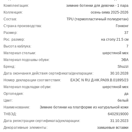
Комплектация:
зимние ботинки для девочки - 1 пара
Коллекция:
осень-зима 2025-2026
Состав:
TPU (термопластичный полиуретан)
Страна производства:
Гонконг
Размер:
37
Рос. размер:
на стопу 21.5 см
Высота каблука:
7
Материал стельки:
шерстяной мех
Материал подошвы обуви:
ЭВА
Бренд:
Shuzzi
Дата окончания действия сертификата/декларации:
30.10.2028
Номер декларации соответствия:
ЕАЭС N RU Д-HK.РА09.В.01895/23
Материал подкладки обуви:
шерстяной мех
Ортопедия:
да
Цвет:
белый
Наименование:
Зимние ботинки на платформе из натуральной кожи
ТНВЭД:
6402919000
Дата регистрации сертификата/декларации:
31.10.2023
Декоративные элементы:
замшевые вставки