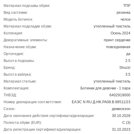
Материал подошвы обуви:
ТПР
Вид застежки:
резинка
Модель ботинок:
челси
Материал подкладки обуви:
утепленный текстиль
Коллекция:
Осень 2024
Декоративные элементы:
принт сердечки
Назначение обуви:
повседневная
Ортопедия:
да
Высота подошвы:
2.5
Бренд:
Shuzzi
Высота каблука:
3.5
Материал стельки:
утепленный текстиль
Комплектация:
Ботинки для девочки - 1 пара
ТНВЭД:
6402919000
Номер декларации соответствия:
ЕАЭС N RU Д-HK.РА08.В.98511/23
Сезон:
демисезон
Дата окончания действия сертификата/декларации:
30.10.2028
Полнота обуви (EUR):
С (3)
Дата регистрации сертификата/декларации:
31.10.2023