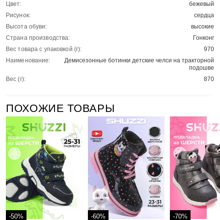
Цвет:
бежевый
Рисунок:
сердца
Высота обуви:
высокие
Страна производства:
Гонконг
Вес товара с упаковкой (г):
970
Наименование:
Демисезонные ботинки детские челси на тракторной
подошве
Вес (г):
870
ПОХОЖИЕ ТОВАРЫ
-50%
-60%
-70%