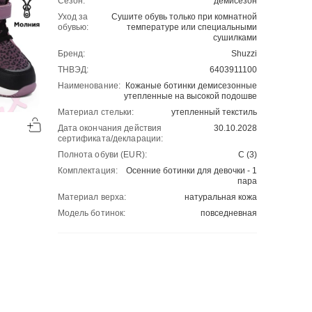
Сезон:
демисезон
Уход за
Сушите обувь только при комнатной
обувью:
температуре или специальными
сушилками
Бренд:
Shuzzi
ТНВЭД:
6403911100
Наименование:
Кожаные ботинки демисезонные
утепленные на высокой подошве
-60%
-50%
Материал стельки:
утепленный текстиль
00
00
Дата окончания действия
30.10.2028
1194
₽
1212
₽
00
00
2985
2424
сертификата/декларации:
Полнота обуви (EUR):
С (3)
Комплектация:
Осенние ботинки для девочки - 1
пара
Материал верха:
натуральная кожа
Модель ботинок:
повседневная