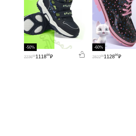
-50%
-60%
00
00
1118
₽
1128
₽
00
00
2236
2822