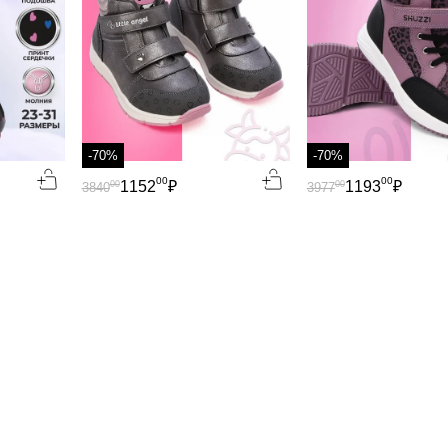
-70%
-70%
00
00
1152
₽
1193
₽
00
00
3840
3977