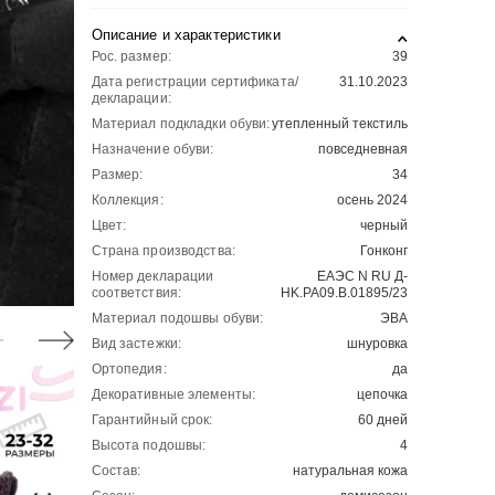
Описание и характеристики
Рос. размер:
39
Дата регистрации сертификата/
31.10.2023
декларации:
Материал подкладки обуви:
утепленный текстиль
Назначение обуви:
повседневная
Размер:
34
Коллекция:
осень 2024
Цвет:
черный
Страна производства:
Гонконг
Номер декларации
ЕАЭС N RU Д-
соответствия:
HK.РА09.В.01895/23
Материал подошвы обуви:
ЭВА
Вид застежки:
шнуровка
Ортопедия:
да
Декоративные элементы:
цепочка
Гарантийный срок:
60 дней
Высота подошвы:
4
Состав:
натуральная кожа