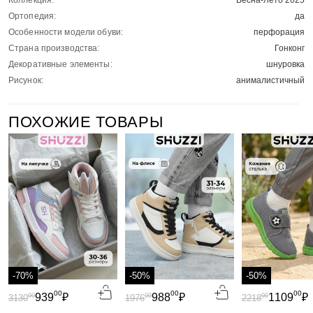
Коллекция:
Весна-Лето 2025
Ортопедия:
да
Особенности модели обуви:
перфорация
Страна производства:
Гонконг
Декоративные элементы:
шнуровка
Рисунок:
анималистичный
ПОХОЖИЕ ТОВАРЫ
-70%
-50%
-50%
00
00
00
939
₽
988
₽
1109
₽
00
00
00
3130
1976
2218