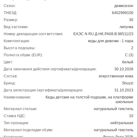
Сезон:
демисезон
ТНВЭД:
6402999100
Размер:
30
Вид застежки:
липучка
Номер декларации соответствия:
ЕАЭС N RU Д-HK.РА08.В.98511/23
Комплектация:
кеды для девочки - 1 пара
Высота подошвы:
2
Полнота обуви (EUR):
С (3)
Цвет:
белый
Дата окончания действия сертификата/декларации:
30.10.2028
Состав:
искусственная кожа
Бренд:
Shuzzi
Дата регистрации сертификата/декларации:
31.10.2023
Наименование:
Кеды детские на толстой подошве, на платформе
школьные
Материал стельки:
натуральный текстиль
Ставка НДС:
10
Тип пронации:
нейтральная
Материал подкладки обуви:
натуральный текстиль