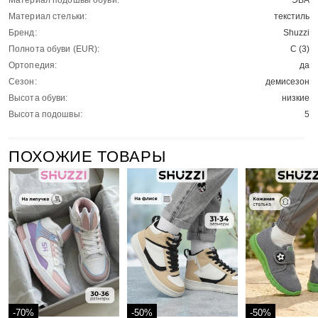
Материал подошвы обуви:
ЭВА
Материал стельки:
текстиль
Бренд:
Shuzzi
Полнота обуви (EUR):
С (3)
Ортопедия:
да
Сезон:
демисезон
Высота обуви:
низкие
Высота подошвы:
5
ПОХОЖИЕ ТОВАРЫ
-70%
-50%
-50%