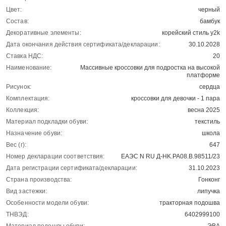
Цвет:
черный
Состав:
бамбук
Декоративные элементы:
корейский стиль y2k
Дата окончания действия сертификата/декларации:
30.10.2028
Ставка НДС:
20
Наименование:
Массивные кроссовки для подростка на высокой
платформе
Рисунок:
сердца
Комплектация:
кроссовки для девочки - 1 пара
Коллекция:
весна 2025
Материал подкладки обуви:
текстиль
Назначение обуви:
школа
Вес (г):
647
Номер декларации соответствия:
ЕАЭС N RU Д-HK.РА08.В.98511/23
Дата регистрации сертификата/декларации:
31.10.2023
Страна производства:
Гонконг
Вид застежки:
липучка
Особенности модели обуви:
тракторная подошва
ТНВЭД:
6402999100