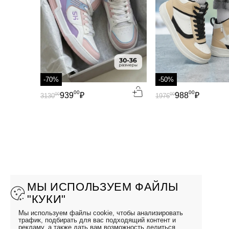
-70%
-50%
00
00
939
₽
988
₽
00
00
3130
1976
МЫ ИСПОЛЬЗУЕМ ФАЙЛЫ
"КУКИ"
Мы используем файлы cookie, чтобы анализировать
трафик, подбирать для вас подходящий контент и
рекламу, а также дать вам возможность делиться