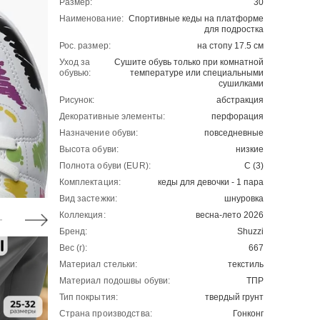
Размер:
30
Наименование:
Спортивные кеды на платформе
для подростка
Рос. размер:
на стопу 17.5 см
Уход за
Сушите обувь только при комнатной
обувью:
температуре или специальными
сушилками
Рисунок:
абстракция
Декоративные элементы:
перфорация
Назначение обуви:
повседневные
Высота обуви:
низкие
Полнота обуви (EUR):
С (3)
Комплектация:
кеды для девочки - 1 пара
Вид застежки:
шнуровка
Коллекция:
весна-лето 2026
Бренд:
Shuzzi
Вес (г):
667
Материал стельки:
текстиль
Материал подошвы обуви:
ТПР
Тип покрытия:
твердый грунт
Страна производства:
Гонконг