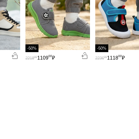
-50%
-50%
00
00
1109
₽
1118
₽
00
00
2218
2236