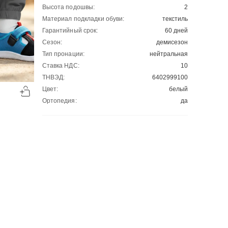
Высота подошвы:
2
Материал подкладки обуви:
текстиль
Гарантийный срок:
60 дней
Сезон:
демисезон
Тип пронации:
нейтральная
Ставка НДС:
10
ТНВЭД:
6402999100
-50%
-50%
Цвет:
белый
00
00
1130
₽
1130
₽
00
00
2260
2260
Ортопедия:
да