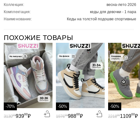
Коллекция:
весна-лето 2026
Комплектация:
кеды для девочки - 1 пара
Наименование:
Кеды на толстой подошве спортивные
ПОХОЖИЕ ТОВАРЫ
-70%
-50%
-50%
00
00
00
939
₽
988
₽
1109
₽
00
00
00
3130
1976
2218