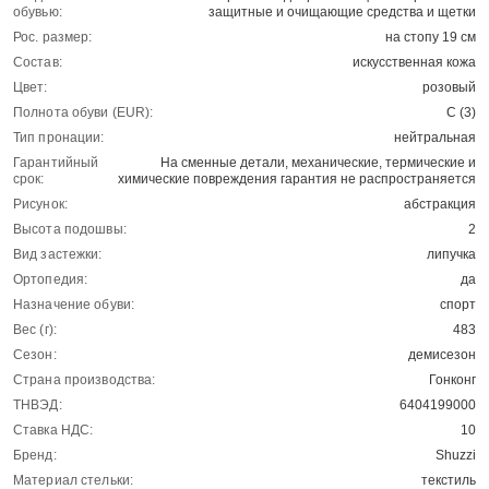
обувью:
защитные и очищающие средства и щетки
Рос. размер:
на стопу 19 см
Состав:
искусственная кожа
Цвет:
розовый
Полнота обуви (EUR):
С (3)
Тип пронации:
нейтральная
Гарантийный
На сменные детали, механические, термические и
срок:
химические повреждения гарантия не распространяется
Рисунок:
абстракция
Высота подошвы:
2
Вид застежки:
липучка
Ортопедия:
да
Назначение обуви:
спорт
Вес (г):
483
Сезон:
демисезон
Страна производства:
Гонконг
ТНВЭД:
6404199000
Ставка НДС:
10
Бренд:
Shuzzi
Материал стельки:
текстиль