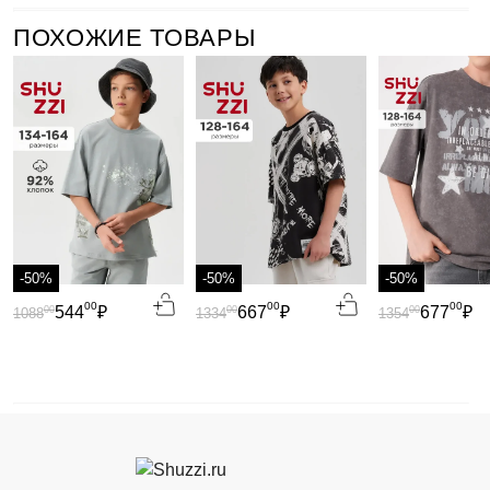
ПОХОЖИЕ ТОВАРЫ
-50%
-50%
-50%
00
00
00
544
₽
667
₽
677
₽
00
00
00
1088
1334
1354