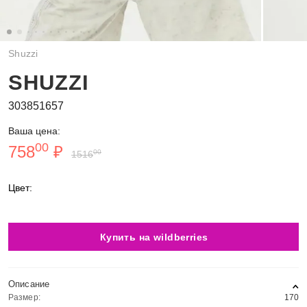
Shuzzi
SHUZZI
303851657
Ваша цена:
00
758
₽
00
1516
Цвет:
Купить на wildberries
Описание
Размер:
170