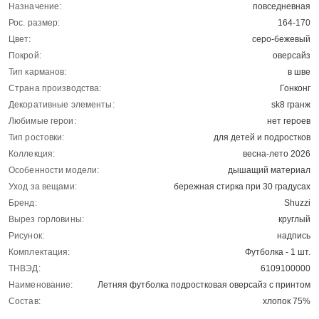
Назначение:
повседневная
Рос. размер:
164-170
Цвет:
серо-бежевый
Покрой:
оверсайз
Тип карманов:
в шве
Страна производства:
Гонконг
Декоративные элементы:
sk8 гранж
Любимые герои:
нет героев
Тип ростовки:
для детей и подростков
Коллекция:
весна-лето 2026
Особенности модели:
дышащий материал
Уход за вещами:
бережная стирка при 30 градусах
Бренд:
Shuzzi
Вырез горловины:
круглый
Рисунок:
надпись
Комплектация:
Футболка - 1 шт.
ТНВЭД:
6109100000
Наименование:
Летняя футболка подростковая оверсайз с принтом
Состав:
хлопок 75%