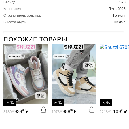
Вес (г):
570
Коллекция:
Лето 2025
Страна производства:
Гонконг
Высота обуви:
низкие
ПОХОЖИЕ ТОВАРЫ
-70%
-50%
-50%
00
00
00
939
₽
988
₽
1109
₽
00
00
00
3130
1976
2218