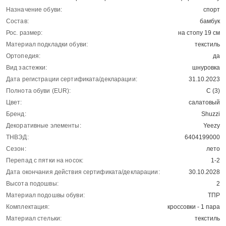
Назначение обуви:
спорт
Состав:
бамбук
Рос. размер:
на стопу 19 см
Материал подкладки обуви:
текстиль
Ортопедия:
да
Вид застежки:
шнуровка
Дата регистрации сертификата/декларации:
31.10.2023
Полнота обуви (EUR):
С (3)
Цвет:
салатовый
Бренд:
Shuzzi
Декоративные элементы:
Yeezy
ТНВЭД:
6404199000
Сезон:
лето
Перепад с пятки на носок:
1-2
Дата окончания действия сертификата/декларации:
30.10.2028
Высота подошвы:
2
Материал подошвы обуви:
ТПР
Комплектация:
кроссовки - 1 пара
Материал стельки:
текстиль