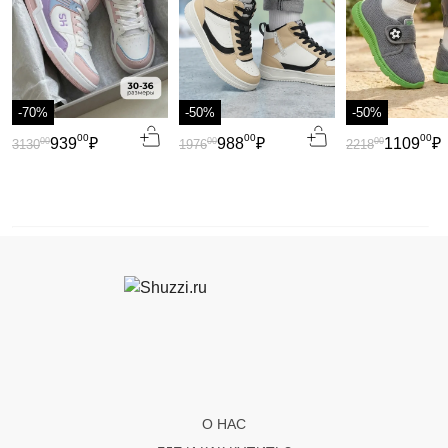
-70%
-50%
-50%
00
00
00
939
₽
988
₽
1109
₽
00
00
00
3130
1976
2218
О НАС