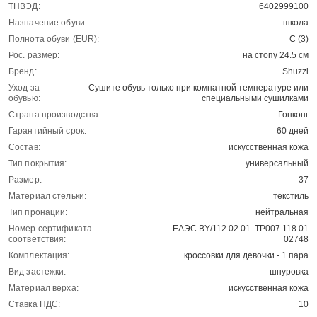
ТНВЭД:
6402999100
Назначение обуви:
школа
Полнота обуви (EUR):
С (3)
Рос. размер:
на стопу 24.5 см
Бренд:
Shuzzi
Уход за
Сушите обувь только при комнатной температуре или
обувью:
специальными сушилками
Страна производства:
Гонконг
Гарантийный срок:
60 дней
Состав:
искусственная кожа
Тип покрытия:
универсальный
Размер:
37
Материал стельки:
текстиль
Тип пронации:
нейтральная
Номер сертификата
ЕАЭС BY/112 02.01. ТР007 118.01
соответствия:
02748
Комплектация:
кроссовки для девочки - 1 пара
Вид застежки:
шнуровка
Материал верха:
искусственная кожа
Ставка НДС:
10