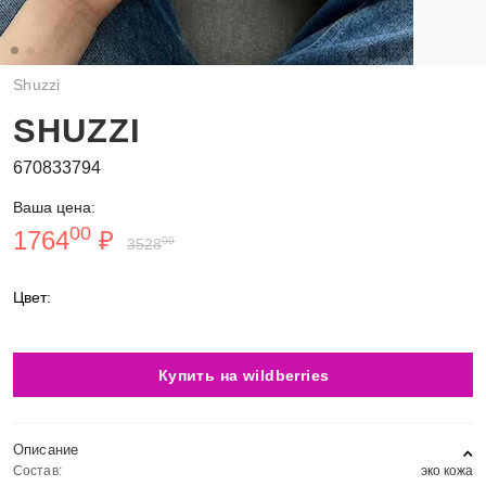
Shuzzi
SHUZZI
670833794
Ваша цена:
00
1764
₽
00
3528
Цвет:
Купить на wildberries
Описание
Состав:
эко кожа