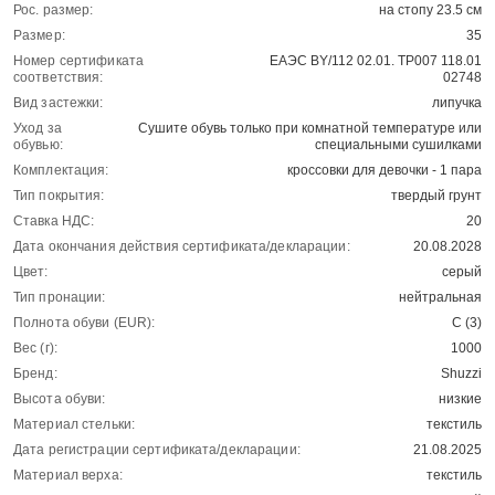
Рос. размер:
на стопу 23.5 см
Размер:
35
Номер сертификата
ЕАЭС BY/112 02.01. ТР007 118.01
соответствия:
02748
Вид застежки:
липучка
Уход за
Сушите обувь только при комнатной температуре или
обувью:
специальными сушилками
Комплектация:
кроссовки для девочки - 1 пара
Тип покрытия:
твердый грунт
Ставка НДС:
20
Дата окончания действия сертификата/декларации:
20.08.2028
Цвет:
серый
Тип пронации:
нейтральная
Полнота обуви (EUR):
С (3)
Вес (г):
1000
Бренд:
Shuzzi
Высота обуви:
низкие
Материал стельки:
текстиль
Дата регистрации сертификата/декларации:
21.08.2025
Материал верха:
текстиль