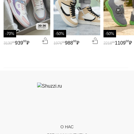
-70%
-50%
-50%
00
00
00
939
₽
988
₽
1109
₽
00
00
00
3130
1976
2218
О НАС