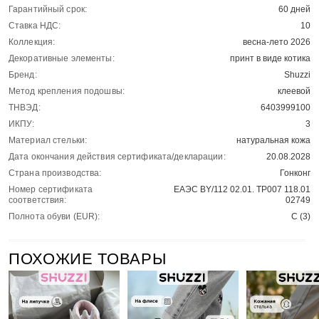
Гарантийный срок:
60 дней
Ставка НДС:
10
Коллекция:
весна-лето 2026
Декоративные элементы:
принт в виде котика
Бренд:
Shuzzi
Метод крепления подошвы:
клеевой
ТНВЭД:
6403999100
ИКПУ:
3
Материал стельки:
натуральная кожа
Дата окончания действия сертификата/декларации:
20.08.2028
Страна производства:
Гонконг
Номер сертификата
ЕАЭС BY/112 02.01. ТР007 118.01
соответствия:
02749
Полнота обуви (EUR):
С (3)
ПОХОЖИЕ ТОВАРЫ