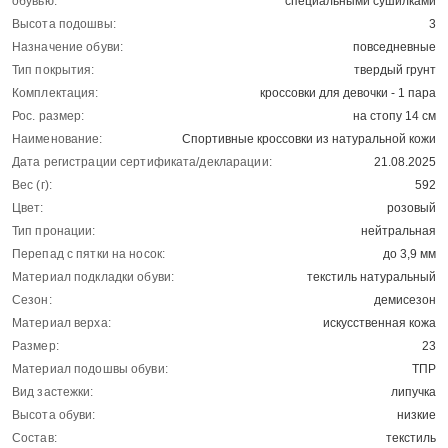
обувью:
специальными сушилками
Высота подошвы:
3
Назначение обуви:
повседневные
Тип покрытия:
твердый грунт
Комплектация:
кроссовки для девочки - 1 пара
Рос. размер:
на стопу 14 см
Наименование:
Спортивные кроссовки из натуральной кожи
Дата регистрации сертификата/декларации:
21.08.2025
Вес (г):
592
Цвет:
розовый
Тип пронации:
нейтральная
Перепад с пятки на носок:
до 3,9 мм
Материал подкладки обуви:
текстиль натуральный
Сезон:
демисезон
Материал верха:
искусственная кожа
Размер:
23
Материал подошвы обуви:
ТПР
Вид застежки:
липучка
Высота обуви:
низкие
Состав:
текстиль