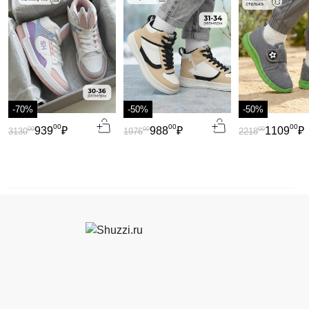
-70%
-50%
-50%
00
00
00
939
₽
988
₽
1109
₽
00
00
00
3130
1976
2218