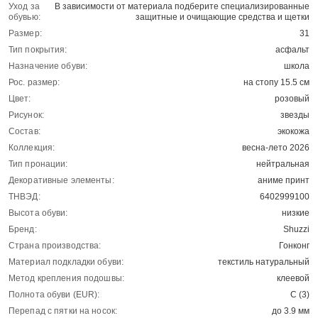
Уход за
В зависимости от материала подберите специализированные
обувью:
защитные и очищающие средства и щетки
Размер:
31
Тип покрытия:
асфальт
Назначение обуви:
школа
Рос. размер:
на стопу 15.5 см
Цвет:
розовый
Рисунок:
звезды
Состав:
экокожа
Коллекция:
весна-лето 2026
Тип пронации:
нейтральная
Декоративные элементы:
аниме принт
ТНВЭД:
6402999100
Высота обуви:
низкие
Бренд:
Shuzzi
Страна производства:
Гонконг
Материал подкладки обуви:
текстиль натуральный
Метод крепления подошвы:
клеевой
Полнота обуви (EUR):
С (3)
Перепад с пятки на носок:
до 3.9 мм