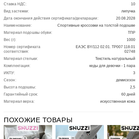
Ставка НДС:
10
Вид застежки:
липучка
Дата окончания действия сертификата/декларации:
20.08.2028
Наименование:
Спортивные кроссовки на толстой подошве
Материал подошвы обуви:
ТПР
Вес (г):
1000
Номер сертификата
ЕАЭС BY/112 02.01. ТР007 118.01
соответствия:
02748
Материал стельки:
Текстиль натуральный
Комплектация:
кеды для девочки - 1 пара
ИКПУ:
3
Сезон:
демисезон
Высота подошвы:
2,5
Гарантийный срок:
60 дней
Материал верха:
искусственная кожа
ПОХОЖИЕ ТОВАРЫ