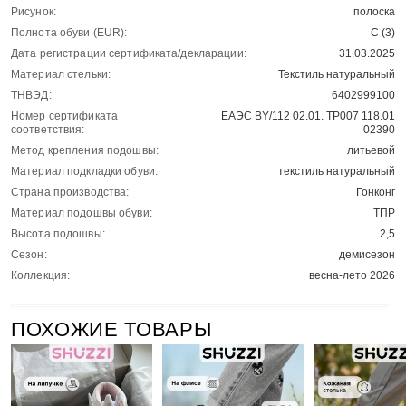
Рисунок:
полоска
Полнота обуви (EUR):
С (3)
Дата регистрации сертификата/декларации:
31.03.2025
Материал стельки:
Текстиль натуральный
ТНВЭД:
6402999100
Номер сертификата
ЕАЭС BY/112 02.01. ТР007 118.01
соответствия:
02390
Метод крепления подошвы:
литьевой
Материал подкладки обуви:
текстиль натуральный
Страна производства:
Гонконг
Материал подошвы обуви:
ТПР
Высота подошвы:
2,5
Сезон:
демисезон
Коллекция:
весна-лето 2026
ПОХОЖИЕ ТОВАРЫ