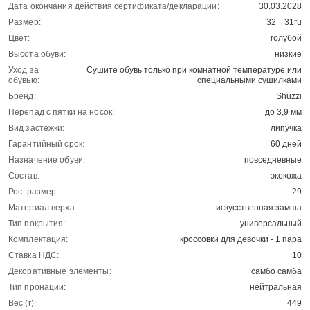
Дата окончания действия сертификата/декларации:
30.03.2028
Размер:
32→31ru
Цвет:
голубой
Высота обуви:
низкие
Уход за
Сушите обувь только при комнатной температуре или
обувью:
специальными сушилками
Бренд:
Shuzzi
Перепад с пятки на носок:
до 3,9 мм
Вид застежки:
липучка
Гарантийный срок:
60 дней
Назначение обуви:
повседневные
Состав:
экокожа
Рос. размер:
29
Материал верха:
искусственная замша
Тип покрытия:
универсальный
Комплектация:
кроссовки для девочки - 1 пара
Ставка НДС:
10
Декоративные элементы:
самбо самба
Тип пронации:
нейтральная
Вес (г):
449