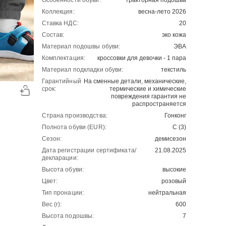
Особенности обуви:
тракторная подошва
Коллекция:
весна-лето 2026
Ставка НДС:
20
Состав:
эко кожа
Материал подошвы обуви:
ЭВА
Комплектация:
кроссовки для девочки - 1 пара
Материал подкладки обуви:
текстиль
-50%
-50%
Гарантийный
На сменные детали, механические,
срок:
термические и химические
00
00
1130
₽
1130
₽
00
00
2260
2260
повреждения гарантия не
распространяется
Страна производства:
Гонконг
Полнота обуви (EUR):
С (3)
Сезон:
демисезон
Дата регистрации сертификата/
21.08.2025
декларации:
Высота обуви:
высокие
Цвет:
розовый
Тип пронации:
нейтральная
Вес (г):
600
Высота подошвы:
7