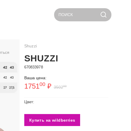
ПОИСК
Shuzzi
иться
SHUZZI
670833978
Ваша цена:
00
1751
₽
00
3502
Цвет:
Купить на wildberries