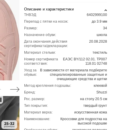
Описание и характеристики
ТНВЭД:
6402999100
Перепад с пятки на носок:
до 3.9 мм
Размер:
34
Назначение обуви:
школа
Дата окончания действия
20.08.2028
сертификата/декларации:
Материал стельки:
текстиль
Номер сертификата
ЕАЭС BY/112 02.01. ТР007
соответствия:
118.01 02748
Уход за
В зависимости от материала подберите
обувью:
специализированные защитные и
очищающие средства и щетки
Метод крепления подошвы:
клеевой
Бренд:
Shuzzi
Рос. размер:
на стопу 20.5 см
Тип покрытия:
твердый грунт
Материал верха:
искусственная кожа
Наименование:
Кроссовки для подростка на
высокой подошве