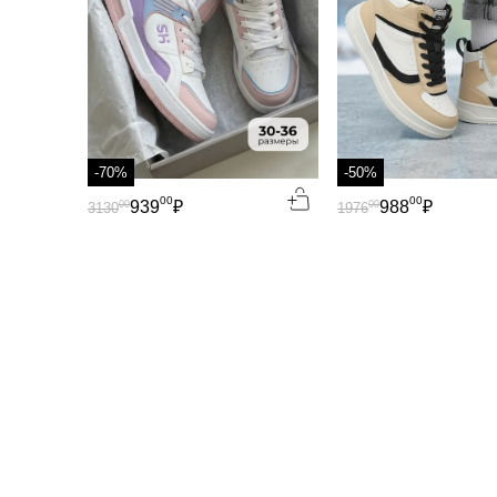
-70%
-50%
00
00
939
₽
988
₽
00
00
3130
1976