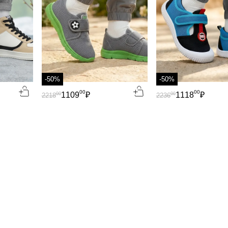
-50%
-50%
00
00
1109
₽
1118
₽
00
00
2218
2236