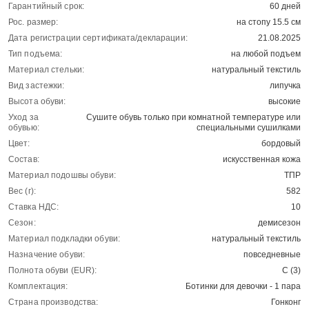
Гарантийный срок:
60 дней
Рос. размер:
на стопу 15.5 см
Дата регистрации сертификата/декларации:
21.08.2025
Тип подъема:
на любой подъем
Материал стельки:
натуральный текстиль
Вид застежки:
липучка
Высота обуви:
высокие
Уход за
Сушите обувь только при комнатной температуре или
обувью:
специальными сушилками
Цвет:
бордовый
Состав:
искусственная кожа
Материал подошвы обуви:
ТПР
Вес (г):
582
Ставка НДС:
10
Сезон:
демисезон
Материал подкладки обуви:
натуральный текстиль
Назначение обуви:
повседневные
Полнота обуви (EUR):
С (3)
Комплектация:
Ботинки для девочки - 1 пара
Страна производства:
Гонконг