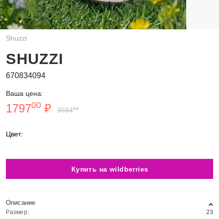
Shuzzi
SHUZZI
670834094
Ваша цена:
00
1797
₽
00
3594
Цвет:
Купить на wildberries
Описание
Размер:
23