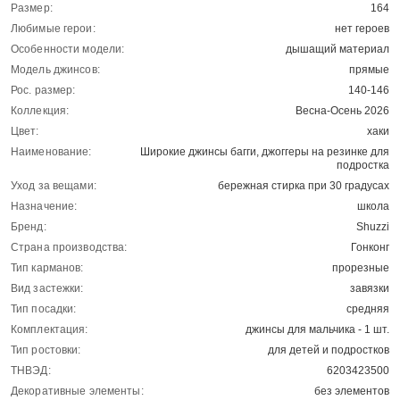
Размер:
164
Любимые герои:
нет героев
Особенности модели:
дышащий материал
Модель джинсов:
прямые
Рос. размер:
140-146
Коллекция:
Весна-Осень 2026
Цвет:
хаки
Наименование:
Широкие джинсы багги, джоггеры на резинке для
подростка
Уход за вещами:
бережная стирка при 30 градусах
Назначение:
школа
Бренд:
Shuzzi
Страна производства:
Гонконг
Тип карманов:
прорезные
Вид застежки:
завязки
Тип посадки:
средняя
Комплектация:
джинсы для мальчика - 1 шт.
Тип ростовки:
для детей и подростков
ТНВЭД:
6203423500
Декоративные элементы:
без элементов