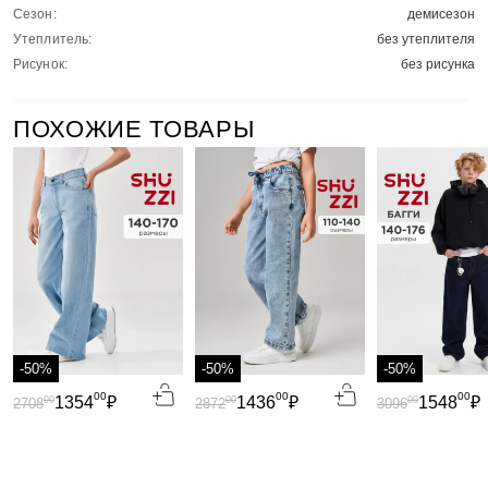
Сезон:
демисезон
Утеплитель:
без утеплителя
Рисунок:
без рисунка
ПОХОЖИЕ ТОВАРЫ
-50%
-50%
-50%
00
00
00
1354
₽
1436
₽
1548
₽
00
00
00
2708
2872
3096