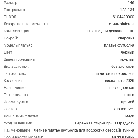
Размер:
146
Рос. размер:
128-134
ТНВЭД:
6104420000
Декоративные элементы:
стиль pinterest
Комплектация:
Платье для девочки - 1 шт.
Покрой:
оверсайз
Модель платья:
платье футболка
Цвет:
черный
Вырез горловины:
круглый
Вид застежки:
без застежки
Тип ростовки:
для детей и подростков
Коллекция:
весна-лето 2026
Назначение:
повседневная
Тип карманов:
в шве
Форма рукава:
прямой
Состав:
хлопок 92%
Длина юбки/платья:
миди
Уход за вещами:
бережная стирка при 30 градусах
Наименование:
Летнее платье футболка для подростка оверсайз туника
Особенности модели:
мягкая ткань