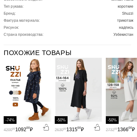
Тип рукава:
короткие
Бренд:
Shuzzi
Фактура материала:
трикотаж
Рисунок:
надпись
Страна производства:
Узбекистан
ПОХОЖИЕ ТОВАРЫ
-74%
-50%
-50%
00
00
00
1092
₽
1315
₽
1366
₽
00
00
00
4200
2630
2732