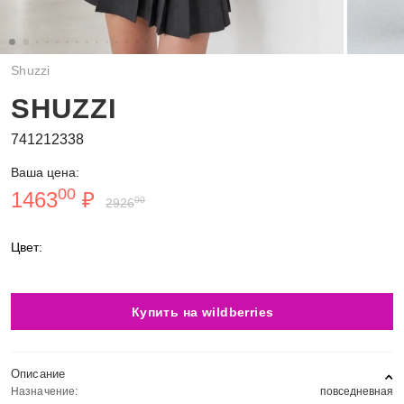
Shuzzi
SHUZZI
741212338
Ваша цена:
00
1463
₽
00
2926
Цвет:
Купить на wildberries
Описание
Назначение:
повседневная