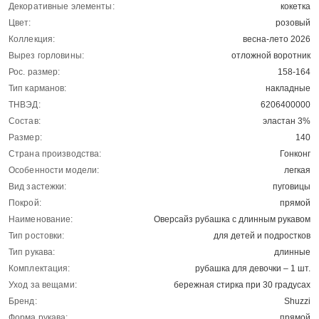
Декоративные элементы:
кокетка
Цвет:
розовый
Коллекция:
весна-лето 2026
Вырез горловины:
отложной воротник
Рос. размер:
158-164
Тип карманов:
накладные
ТНВЭД:
6206400000
Состав:
эластан 3%
Размер:
140
Страна производства:
Гонконг
Особенности модели:
легкая
Вид застежки:
пуговицы
Покрой:
прямой
Наименование:
Оверсайз рубашка с длинным рукавом
Тип ростовки:
для детей и подростков
Тип рукава:
длинные
Комплектация:
рубашка для девочки – 1 шт.
Уход за вещами:
бережная стирка при 30 градусах
Бренд:
Shuzzi
Форма рукава:
прямой