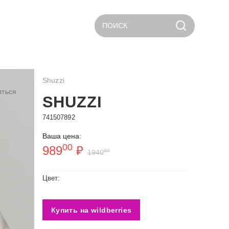
ПОИСК
Shuzzi
иться
SHUZZI
741507892
Ваша цена:
00
989
₽
00
1940
Цвет:
Купить на wildberries