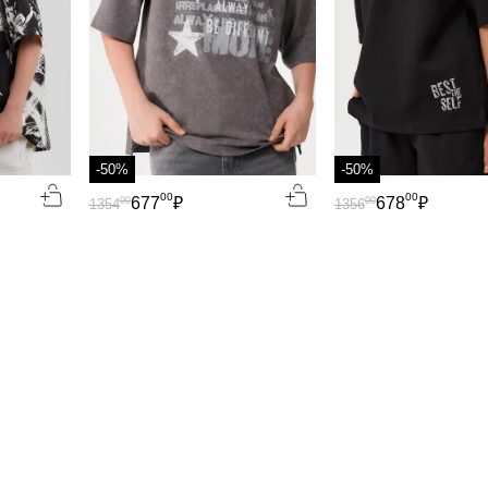
-50%
-50%
00
00
677
₽
678
₽
00
00
1354
1356