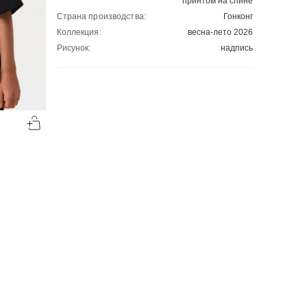
принтом на спине
Страна производства:
Гонконг
Коллекция:
весна-лето 2026
Рисунок:
надпись
-50%
-50%
00
00
683
₽
714
₽
00
00
1366
1428