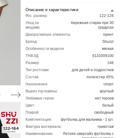
Описание и характеристики
Рос. размер:
122-128
Уход за
бережная стирка при 30
вещами:
градусах
Декоративные элементы:
принт
Бренд:
Shuzzi
Особенности модели:
мягкая
ТНВЭД:
6110309100
Размер:
146
Тип ростовки:
для детей и подростков
Состав:
полиэстер 45%
Назначение:
спорт
Вырез горловины:
круглый
Любимые герои:
нет героев
Цвет:
белый
Покрой:
свободный
Комплектация:
футболка для мальчика - 1 шт.
Фактура материала:
трикотаж
Наименование:
Летняя оверсайз футболка с