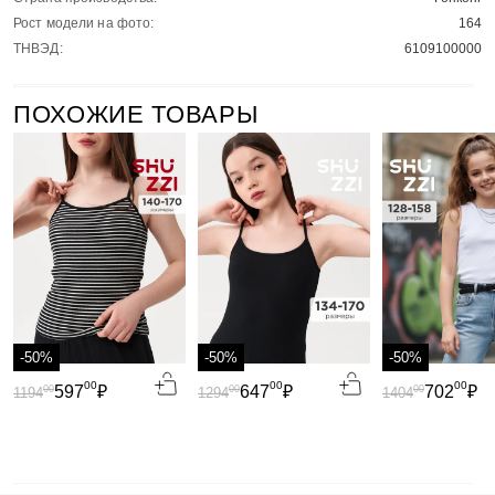
Рост модели на фото:
164
ТНВЭД:
6109100000
ПОХОЖИЕ ТОВАРЫ
-50%
-50%
-50%
00
00
00
597
₽
647
₽
702
₽
00
00
00
1194
1294
1404