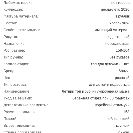
Любимые герои:
нет героев
Коллекция:
весна-лето 2026
Фактура материала:
в рубчик
Состав:
хлопок 96%
Особенности модели:
дышащий материал
Рисунок:
однотонный
Назначение:
повседневная
Рос. размер:
158-164
Тип рукава:
без рукавов
Комплектация:
топ для девочки - 1 шт.
Бренд:
Shuzzi
Цвет:
розовый
Тип ростовки:
для детей и подростков
Наименование:
Летний топ в рубчик укороченная майка
Уход за вещами:
бережная стирка при 30 градусах
Декоративные элементы:
корейский стиль y2k
Размер на модели:
158
Покрой:
облегающий
Вырез горловины:
круглый
Страна производства:
Гонконг