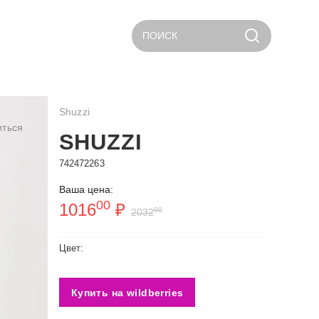
ПОИСК
Shuzzi
иться
SHUZZI
742472263
Ваша цена:
00
1016
₽
00
2032
Цвет:
Купить на wildberries