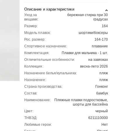
Описание и характеристики
Уход за
бережная стирка при 30
вещами:
градусах
Размер:
164
Модель плавок:
шортики/боксеры
Рос. размер:
164-170
Спортивное назначение:
плавание
Комплектация:
Плавки для мальчика - 1 шт.
Отличительные особенности:
на завязках
Коллекция:
весна-лето 2026
Назначение белья/купальника:
пляж
Назначение:
пляж
Страна производства:
Гонконг
Состав:
бамбук
Наименование:
Пляжные плавки подростковые,
шорты для бассейна
Цвет:
черный
ТНВЭД:
6211110000
Любимые герои:
Нет