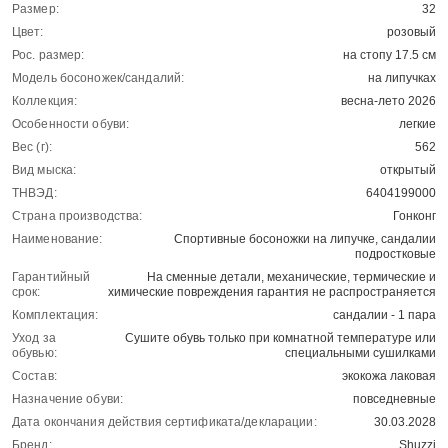
Размер:
32
Цвет:
розовый
Рос. размер:
на стопу 17.5 см
Модель босоножек/сандалий:
на липучках
Коллекция:
весна-лето 2026
Особенности обуви:
легкие
Вес (г):
562
Вид мыска:
открытый
ТНВЭД:
6404199000
Страна производства:
Гонконг
Наименование:
Спортивные босоножки на липучке, сандалии
подростковые
Гарантийный
На сменные детали, механические, термические и
срок:
химические повреждения гарантия не распространяется
Комплектация:
сандалии - 1 пара
Уход за
Сушите обувь только при комнатной температуре или
обувью:
специальными сушилками
Состав:
экокожа лаковая
Назначение обуви:
повседневные
Дата окончания действия сертификата/декларации:
30.03.2028
Бренд:
Shuzzi