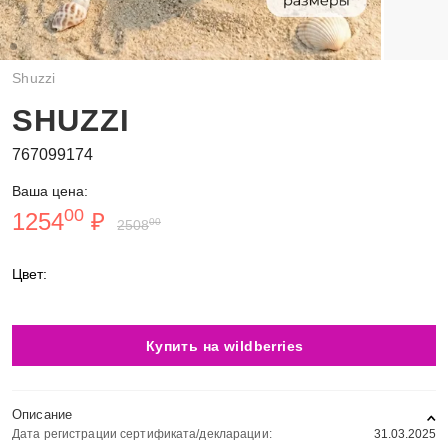
Shuzzi
SHUZZI
767099174
Ваша цена:
00
1254
₽
00
2508
Цвет:
Купить на wildberries
Описание
Дата регистрации сертификата/декларации:
31.03.2025