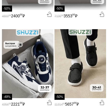
-50%
-50%
00
00
2400
₽
3553
₽
00
00
4800
7106
-49%
-50%
00
00
2221
₽
5657
₽
00
00
4356
11314