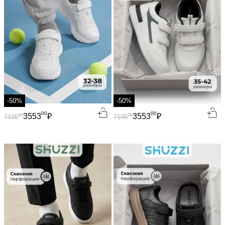
-50%
-50%
00
00
3553
₽
3553
₽
00
00
7106
7106