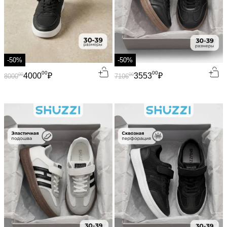
-50%
-50%
00
00
4000
₽
3553
₽
00
00
8000
7106