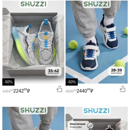
-50%
-50%
00
00
2242
₽
2440
₽
00
00
4484
4880