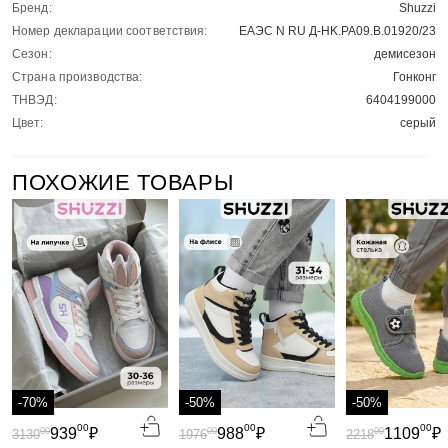
Бренд:
Shuzzi
Номер декларации соответствия:
ЕАЭС N RU Д-HK.РА09.В.01920/23
Сезон:
демисезон
Страна производства:
Гонконг
ТНВЭД:
6404199000
Цвет:
серый
ПОХОЖИЕ ТОВАРЫ
-70%
-50%
-50%
00
00
00
939
₽
988
₽
1109
₽
00
00
00
3130
1976
2218