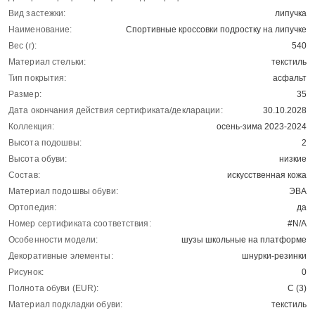
Вид застежки:
липучка
Наименование:
Спортивные кроссовки подростку на липучке
Вес (г):
540
Материал стельки:
текстиль
Тип покрытия:
асфальт
Размер:
35
Дата окончания действия сертификата/декларации:
30.10.2028
Коллекция:
осень-зима 2023-2024
Высота подошвы:
2
Высота обуви:
низкие
Состав:
искусственная кожа
Материал подошвы обуви:
ЭВА
Ортопедия:
да
Номер сертификата соответствия:
#N/A
Особенности модели:
шузы школьные на платформе
Декоративные элементы:
шнурки-резинки
Рисунок:
0
Полнота обуви (EUR):
С (3)
Материал подкладки обуви:
текстиль