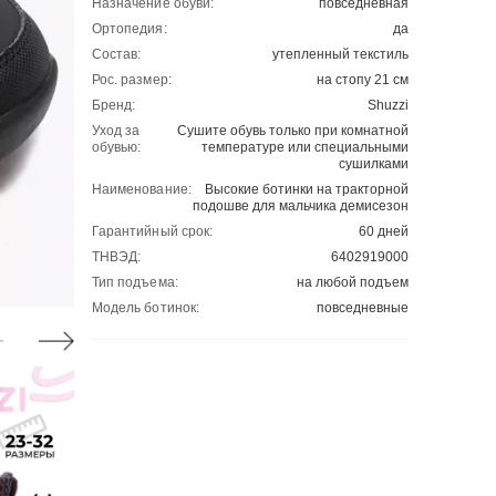
Назначение обуви:
повседневная
Ортопедия:
да
Состав:
утепленный текстиль
Рос. размер:
на стопу 21 см
Бренд:
Shuzzi
Уход за
Сушите обувь только при комнатной
обувью:
температуре или специальными
сушилками
Наименование:
Высокие ботинки на тракторной
подошве для мальчика демисезон
Гарантийный срок:
60 дней
ТНВЭД:
6402919000
Тип подъема:
на любой подъем
Модель ботинок:
повседневные