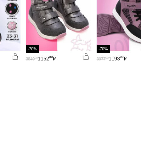
-70%
-70%
00
00
1152
₽
1193
₽
00
00
3840
3977