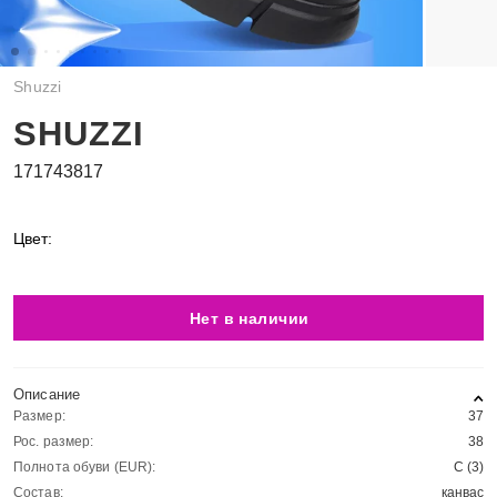
Shuzzi
SHUZZI
171743817
Цвет:
Нет в наличии
Описание
Размер:
37
Рос. размер:
38
Полнота обуви (EUR):
C (3)
Состав:
канвас