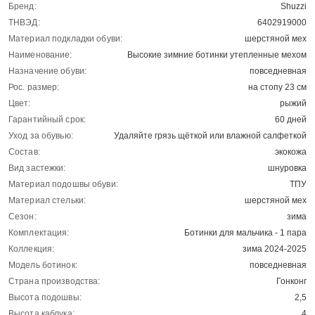
Бренд:
Shuzzi
ТНВЭД:
6402919000
Материал подкладки обуви:
шерстяной мех
Наименование:
Высокие зимние ботинки утепленные мехом
Назначение обуви:
повседневная
Рос. размер:
на стопу 23 см
Цвет:
рыжий
Гарантийный срок:
60 дней
Уход за обувью:
Удаляйте грязь щёткой или влажной салфеткой
Состав:
экокожа
Вид застежки:
шнуровка
Материал подошвы обуви:
ТПУ
Материал стельки:
шерстяной мех
Сезон:
зима
Комплектация:
Ботинки для мальчика - 1 пара
Коллекция:
зима 2024-2025
Модель ботинок:
повседневная
Страна производства:
Гонконг
Высота подошвы:
2,5
Высота каблука:
4