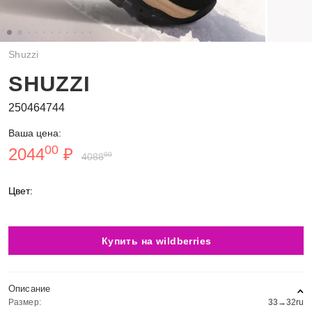
Shuzzi
SHUZZI
250464744
Ваша цена:
00
2044
₽
00
4088
Цвет:
Купить на wildberries
Описание
Размер:
33→32ru