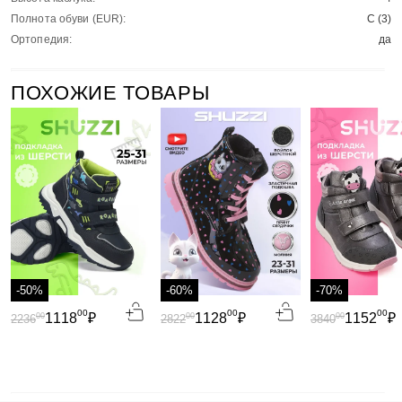
Полнота обуви (EUR):
С (3)
Ортопедия:
да
ПОХОЖИЕ ТОВАРЫ
-50%
-60%
-70%
00
00
00
1118
₽
1128
₽
1152
₽
00
00
00
2236
2822
3840