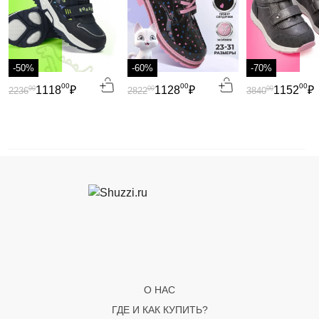
-50%
-60%
-70%
00
00
00
1118
₽
1128
₽
1152
₽
00
00
00
2236
2822
3840
О НАС
ГДЕ И КАК КУПИТЬ?