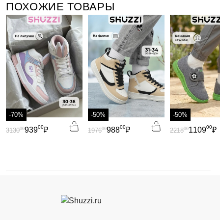
ПОХОЖИЕ ТОВАРЫ
-70%
-50%
-50%
00
00
00
939
₽
988
₽
1109
₽
00
00
00
3130
1976
2218