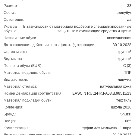
Размер:
33
Состав:
эконубук
Ортопедия:
да
Уход за
В зависимости от материала подберите специализированные
обувью:
защитные и очищающие средства и щетки
Назначение обуви:
повседневная
Дата окончания действия сертификата/декларации:
30.10.2028
Форма мыска:
круглый
Вид мыска:
круглый
Полнота обуви (EUR):
С (3)
Материал подошвы обуви:
ТПР
Вид застежки:
липучка
Материал стельки:
натуральная кожа
Номер декларации соответствия:
ЕАЭС N RU Д-HK.РА08.В.98511/23
Материал подкладки обуви:
текстиль
Коллекция:
школа 2026
Бренд:
Shuzzi
Вес (г):
665
Комплектация:
туфли для мальчика - 1 пара