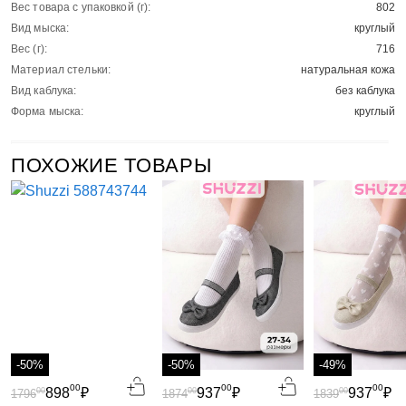
Вес товара с упаковкой (г):
802
Вид мыска:
круглый
Вес (г):
716
Материал стельки:
натуральная кожа
Вид каблука:
без каблука
Форма мыска:
круглый
ПОХОЖИЕ ТОВАРЫ
-50%
-50%
-49%
00
00
00
898
₽
937
₽
937
₽
00
00
00
1796
1874
1839