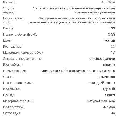
Размер:
35→34ru
Уход за
Сушите обувь только при комнатной температуре или
обувью:
специальными сушилками
Гарантийный
На сменные детали, механические, термические и
срок:
химические повреждения гарантия не распространяется
Вес (г):
533
Полнота обуви (EUR):
С (3)
Цвет:
черный
Рос. размер:
33
Материал подошвы обуви:
ПУ
Декоративные элементы:
корейские аниме
Вид каблука:
столбик
Наименование:
Туфли мери джейн в школу на платформе лолита
Сезон:
демисезон
Назначение обуви:
последний звонок
Вид мыска:
круглый
Бренд:
Shuzzi
Материал стельки:
натуральная кожа
Вид застежки:
липучка
Ортопедия:
да