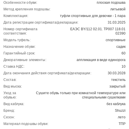
Особенности обуви:
плоская подошва
Метод крепления подошвы:
литьевой
Комплектация:
туфли спортивные для девочки - 1 пара
Дата регистрации сертификата/декларации:
31.03.2025
Номер сертификата
ЕАЭС BY/112 02.01. ТР007 118.01
соответствия:
02390
Модель туфель:
спортивные
Назначение обуви:
садик
Гарантийный срок:
60
Декоративные элементы:
аппликация в виде единорога
Ставка НДС:
10
Дата окончания действия сертификата/декларации:
30.03.2028
Состав:
текстиль
Вид мыска:
закрытый
Уход за
Сушите обувь только при комнатной температуре или
обувью:
специальными сушилками
Вид каблука:
без каблука
Бренд:
Shuzzi
Сезон:
лето
Материал подошвы обуви:
ТПР