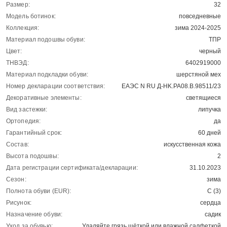
Размер:
32
Модель ботинок:
повседневные
Коллекция:
зима 2024-2025
Материал подошвы обуви:
ТПР
Цвет:
черный
ТНВЭД:
6402919000
Материал подкладки обуви:
шерстяной мех
Номер декларации соответствия:
ЕАЭС N RU Д-HK.РА08.В.98511/23
Декоративные элементы:
светящиеся
Вид застежки:
липучка
Ортопедия:
да
Гарантийный срок:
60 дней
Состав:
искусственная кожа
Высота подошвы:
2
Дата регистрации сертификата/декларации:
31.10.2023
Сезон:
зима
Полнота обуви (EUR):
C (3)
Рисунок:
сердца
Назначение обуви:
садик
Уход за обувью:
Удаляйте грязь щёткой или влажной салфеткой