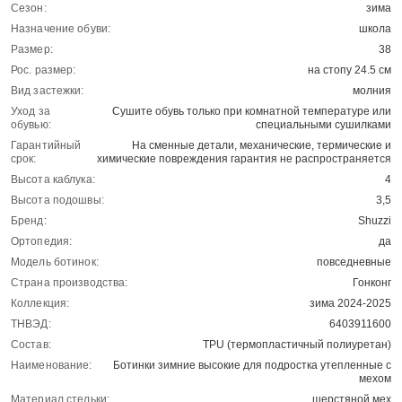
Сезон:
зима
Назначение обуви:
школа
Размер:
38
Рос. размер:
на стопу 24.5 см
Вид застежки:
молния
Уход за
Сушите обувь только при комнатной температуре или
обувью:
специальными сушилками
Гарантийный
На сменные детали, механические, термические и
срок:
химические повреждения гарантия не распространяется
Высота каблука:
4
Высота подошвы:
3,5
Бренд:
Shuzzi
Ортопедия:
да
Модель ботинок:
повседневные
Страна производства:
Гонконг
Коллекция:
зима 2024-2025
ТНВЭД:
6403911600
Состав:
TPU (термопластичный полиуретан)
Наименование:
Ботинки зимние высокие для подростка утепленные с
мехом
Материал стельки:
шерстяной мех