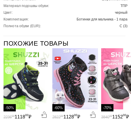
Материал подошвы обуви:
ТПР
Цвет:
черный
Комплектация:
Ботинки для мальчика - 1 пара
Полнота обуви (EUR):
C (3)
ПОХОЖИЕ ТОВАРЫ
-50%
-60%
-70%
00
00
00
1118
₽
1128
₽
1152
₽
00
00
00
2236
2822
3840