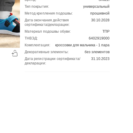
Тип покрытия:
универсальный
Метод крепления подошвы:
прошивной
Дата окончания действия
30.10.2028
сертификата/декларации:
Материал подошвы обуви:
ТПР
ТНВЭД:
6402919000
Комплектация:
кроссовки для мальчика - 1 пара
-50%
-50%
Декоративные элементы:
без элементов
00
00
1130
₽
1130
₽
00
00
2260
2260
Дата регистрации сертификата/
31.10.2023
декларации: