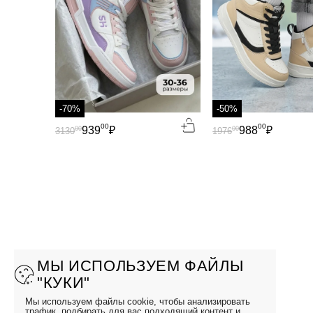
-70%
-50%
00
00
939
₽
988
₽
00
00
3130
1976
МЫ ИСПОЛЬЗУЕМ ФАЙЛЫ
"КУКИ"
Мы используем файлы cookie, чтобы анализировать
трафик, подбирать для вас подходящий контент и