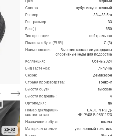
Цвет:
черный
Состав:
нубук искусственный
Размер:
33→33.5ru
Рос. размер:
33
Вес (г):
650
Тип пронации:
нейтральная
Полнота обуви (EUR):
C (3)
Наименование:
Высокие кроссовки джорданы
спортивные кеды для подростка
Коллекция:
Осень 2024
Вид застежки:
липучка
Сезон:
демисезон
Страна производства:
Гонконг
Высота обуви:
высокие
Высота подошвы:
4
Ортопедия:
да
Номер декларации
ЕАЭС N RU Д-
соответствия:
HK.РА08.В.98511/23
Назначение обуви:
школа
Материал стельки:
утепленный текстиль
Бренд:
Shuzzi