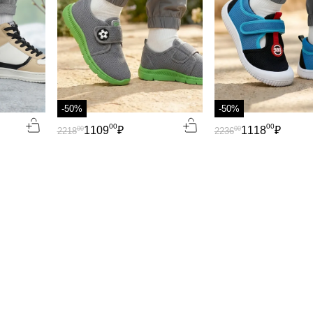
-50%
-50%
00
00
1109
₽
1118
₽
00
00
2218
2236