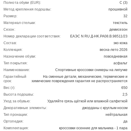
Полнота обуви (EUR):
C (3)
Метод крепления подошвы:
прошивной
Размер:
32
Материал стельки:
текстиль
Сезон:
демисезон
Номер декларации соответствия:
ЕАЭС N RU Д-HK.РА08.В.98511/23
Состав:
эко кожа
Коллекция:
весна-лето 2026
Назначение обуви:
повседневная
Тип покрытия:
асфальт
Наименование:
Спортивные кроссовки сникеры на липучке
Гарантийный
На сменные детали, механические, термические и
срок:
химические повреждения гарантия не распространяется
Вес (г):
650
Высота подошвы:
2,5
Уход за обувью:
Удаляйте грязь щёткой или влажной салфеткой
Декоративные элементы:
джорданы с круглым носом
Тип пронации:
нейтральная
Ортопедия:
да
Комплектация:
кроссовки осенние для мальчика - 1 пара