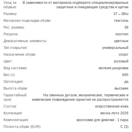
Уход за
В зависимости от материала подберите специализированные
обувью:
защитные и очищающие средства и щетки
Размер:
37→38ru
Материал подкладки обуви:
текстиль
Рос. размер:
38
Рисунок:
логотип
Декоративные элементы:
цветные
Тип покрытия:
универсальный
Назначение обуви:
спорт
Цвет:
розовый
Вид застежки:
молния,шнуровка
Вес (г):
695
Ортопедия:
да
Высота обуви:
высокие
Гарантийный
На сменные детали, механические, термические и
срок:
химические повреждения гарантия не распространяется
Состав:
искусственная кожа
Коллекция:
весна-лето 2026
Комплектация:
кроссовки для девочки - 1 пара
Полнота обуви (EUR):
С (3)